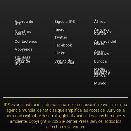
Acerca de
Sigue a IPS
África
IPS
Inicio
América
Nuestros
Latina y el
socios
Caribe
Twitter
Contáctenos
América del
Norte
Facebook
Apóyenos
Asia-
Flickr
Pacífico
¿Quieres
publicar
Reglas de
notas de
Europa
comunidad
IPS?
Medio
Oriente y
Norte de
África
Mundo
IPS es una institución internacional de comunicación cuyo eje es una
agencia mundial de noticias que amplifica las voces del Sur y de la
sociedad civil sobre desarrollo, globalización, derechos humanos y
ambiente. Copyright © 2025 IPS-Inter Press Service. Todos los
derechos reservados.