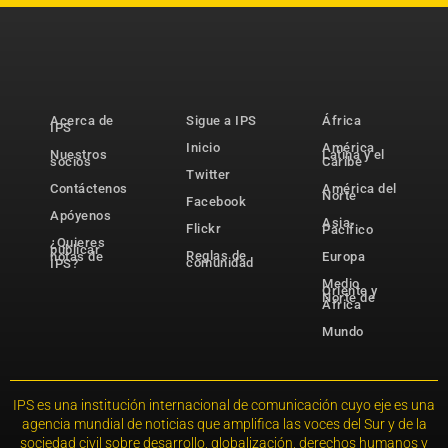
Acerca de
Sigue a IPS
África
IPS
Inicio
América
Nuestros
Latina y el
socios
Caribe
Twitter
Contáctenos
América del
Norte
Facebook
Apóyenos
Asia-
Flickr
Pacífico
¿Quieres
publicar
Reglas de
notas de
Europa
comunidad
IPS?
Medio
Oriente y
Norte de
África
Mundo
IPS es una institución internacional de comunicación cuyo eje es una
agencia mundial de noticias que amplifica las voces del Sur y de la
sociedad civil sobre desarrollo, globalización, derechos humanos y