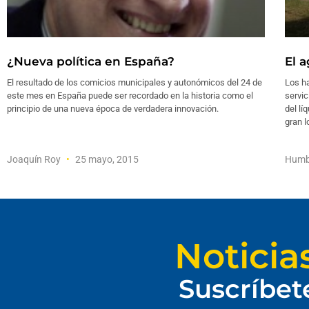
¿Nueva política en España?
El 
El resultado de los comicios municipales y autonómicos del 24 de
Los h
este mes en España puede ser recordado en la historia como el
servic
principio de una nueva época de verdadera innovación.
del lí
gran l
Joaquín Roy
25 mayo, 2015
Humb
Noticia
Suscríbet