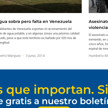
agua sobra pero falta en Venezuela
Asesinat
violenci
abitantes de Venezuela soportan el racionamiento del
io de agua potable, y en algunas zonas una pésima calidad
El asesinato a
quido, pese a que este territorio es bañado por 520 ríos de
exmarido, en u
ongitud.
cinco años, h
espiral de in
erto Márquez
3 junio, 2014
Humberto M
s que importan. Si
e gratis a nuestro bolet