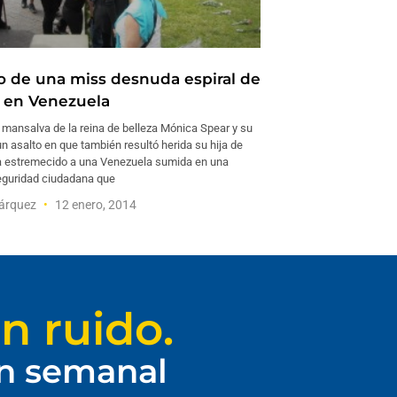
o de una miss desnuda espiral de
a en Venezuela
 mansalva de la reina de belleza Mónica Spear y su
n asalto en que también resultó herida su hija de
a estremecido a una Venezuela sumida en una
seguridad ciudadana que
árquez
12 enero, 2014
n ruido.
ín semanal