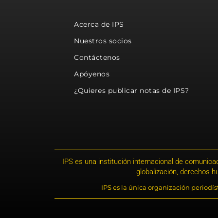
Acerca de IPS
Nuestros socios
Contáctenos
Apóyenos
¿Quieres publicar notas de IPS?
IPS es una institución internacional de comunicac
globalización, derechos 
IPS es la única organización periodí