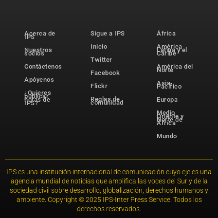
Acerca de
Sigue a IPS
África
IPS
Inicio
América
Nuestros
Latina y el
socios
Caribe
Twitter
Contáctenos
América del
Norte
Facebook
Apóyenos
Asia-
Flickr
Pacífico
¿Quieres
publicar
Reglas de
notas de
Europa
comunidad
IPS?
Medio
Oriente y
Norte de
África
Mundo
IPS es una institución internacional de comunicación cuyo eje es una
agencia mundial de noticias que amplifica las voces del Sur y de la
sociedad civil sobre desarrollo, globalización, derechos humanos y
ambiente. Copyright © 2025 IPS-Inter Press Service. Todos los
derechos reservados.