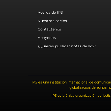
Acerca de IPS
Nuestros socios
Contáctenos
Apóyenos
¿Quieres publicar notas de IPS?
IPS es una institución internacional de comunicac
globalización, derechos 
IPS es la única organización periodí