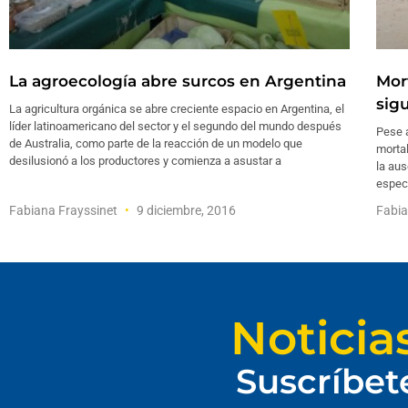
La agroecología abre surcos en Argentina
Mor
sig
La agricultura orgánica se abre creciente espacio en Argentina, el
líder latinoamericano del sector y el segundo del mundo después
Pese 
de Australia, como parte de la reacción de un modelo que
morta
desilusionó a los productores y comienza a asustar a
la aus
especi
Fabiana Frayssinet
9 diciembre, 2016
Fabia
Noticia
Suscríbet