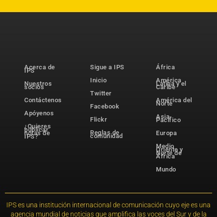
Acerca de
Sigue a IPS
África
IPS
Inicio
América
Nuestros
Latina y el
socios
Caribe
Twitter
Contáctenos
América del
Norte
Facebook
Apóyenos
Asia-
Flickr
Pacífico
¿Quieres
publicar
Reglas de
notas de
Europa
comunidad
IPS?
Medio
Oriente y
Norte de
África
Mundo
IPS es una institución internacional de comunicación cuyo eje es una
agencia mundial de noticias que amplifica las voces del Sur y de la