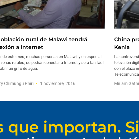
población rural de Malawi tendrá
China pr
exión a Internet
Kenia
tir de este mes, muchas personas en Malawi, y en especial
La controversi
 zonas rurales, se podrán conectar a Internet y será tan fácil
televisión dig
brir un grifo de agua.
con el plazo e
Telecomunicac
ty Chimungu Phiri
1 noviembre, 2016
Miriam Gath
s que importan. Si