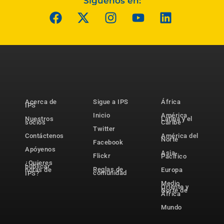
Síguenos en:
Acerca de
Sigue a IPS
África
IPS
Inicio
América
Nuestros
Latina y el
socios
Caribe
Twitter
Contáctenos
América del
Norte
Facebook
Apóyenos
Asia-
Flickr
Pacífico
¿Quieres
publicar
Reglas de
notas de
Europa
comunidad
IPS?
Medio
Oriente y
Norte de
África
Mundo