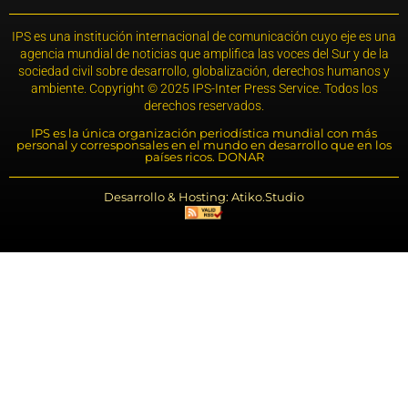
IPS es una institución internacional de comunicación cuyo eje es una
agencia mundial de noticias que amplifica las voces del Sur y de la
sociedad civil sobre desarrollo, globalización, derechos humanos y
ambiente. Copyright © 2025 IPS-Inter Press Service. Todos los
derechos reservados.
IPS es la única organización periodística mundial con más
personal y corresponsales en el mundo en desarrollo que en los
países ricos. DONAR
Desarrollo & Hosting: Atiko.Studio