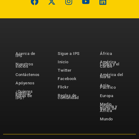
Acerca de
Sigue a IPS
África
IPS
Inicio
América
Nuestros
Latina y el
socios
Caribe
Twitter
Contáctenos
América del
Norte
Facebook
Apóyenos
Asia-
Flickr
Pacífico
¿Quieres
publicar
Reglas de
notas de
Europa
comunidad
IPS?
Medio
Oriente y
Norte de
África
Mundo