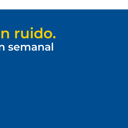
n ruido.
ín semanal