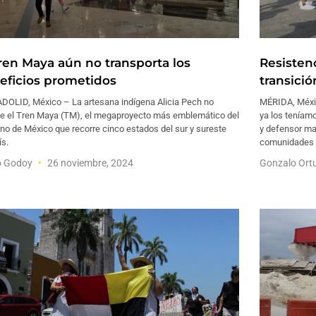
Tren Maya aún no transporta los
Resisten
eficios prometidos
transici
DOLID, México – La artesana indígena Alicia Pech no
MÉRIDA, Méxic
e el Tren Maya (TM), el megaproyecto más emblemático del
ya los teníam
no de México que recorre cinco estados del sur y sureste
y defensor may
ís.
comunidades i
o Godoy
26 noviembre, 2024
Gonzalo Or