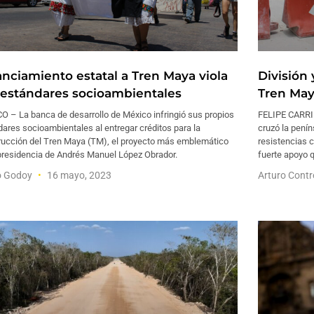
anciamiento estatal a Tren Maya viola
División 
 estándares socioambientales
Tren May
O – La banca de desarrollo de México infringió sus propios
FELIPE CARRIL
ares socioambientales al entregar créditos para la
cruzó la pení
rucción del Tren Maya (TM), el proyecto más emblemático
resistencias 
 presidencia de Andrés Manuel López Obrador.
fuerte apoyo 
o Godoy
16 mayo, 2023
Arturo Cont