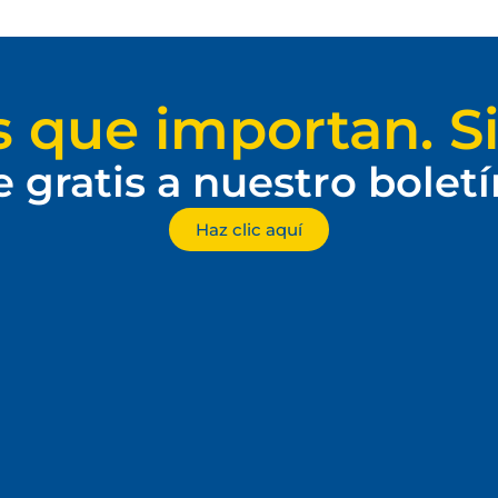
s que importan. Si
e gratis a nuestro bolet
Haz clic aquí