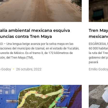
calía ambiental mexicana esquiva
Tren May
uncias contra Tren Maya
mexican
O – Una lengua beige avanza por la selva maya en las
ESCÁRCEGA, M
aciones del municipio de Izamal, en el estado de Yucatán,
60 000 habita
sureste de México. Es el tramo 3, de 172 kilómetros de
la ruta del T
ión, del Tren Maya (TM),
gobierno del 
pasará
o Godoy
26 octubre, 2022
Emilio Godo