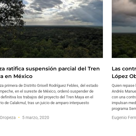
a ratifica suspensión parcial del Tren
Las cont
a en México
López Ob
za primera de Distrito Grisell Rodríguez Febles, del estado
Quien repase 
mpeche, en el sureste de México, ordenó suspender de
Andrés Manuel
definitiva los trabajos del proyecto del Tren Maya en el
con una contr
orio de Calakmul, tras un juicio de amparo interpuesto
impulsan med
programa Semb
i Oropeza
5 marzo, 2020
Eugenio Fer