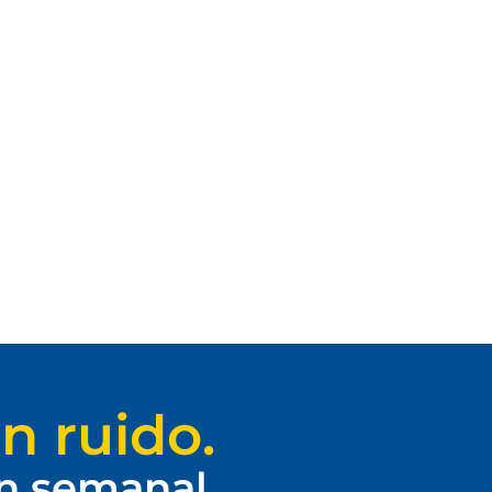
n ruido.
ín semanal