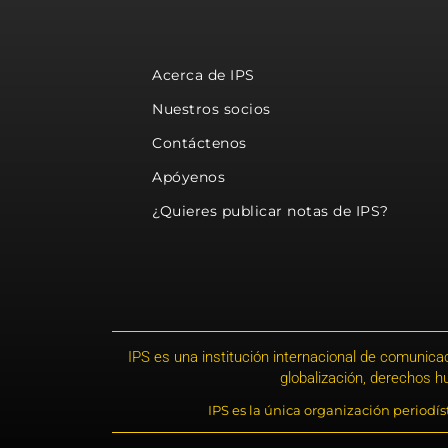
Acerca de IPS
Nuestros socios
Contáctenos
Apóyenos
¿Quieres publicar notas de IPS?
IPS es una institución internacional de comunicac
globalización, derechos 
IPS es la única organización periodí