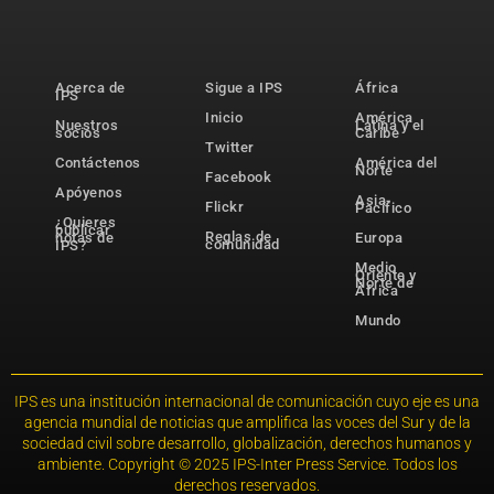
Acerca de
Sigue a IPS
África
IPS
Inicio
América
Nuestros
Latina y el
socios
Caribe
Twitter
Contáctenos
América del
Norte
Facebook
Apóyenos
Asia-
Flickr
Pacífico
¿Quieres
publicar
Reglas de
notas de
Europa
comunidad
IPS?
Medio
Oriente y
Norte de
África
Mundo
IPS es una institución internacional de comunicación cuyo eje es una
agencia mundial de noticias que amplifica las voces del Sur y de la
sociedad civil sobre desarrollo, globalización, derechos humanos y
ambiente. Copyright © 2025 IPS-Inter Press Service. Todos los
derechos reservados.