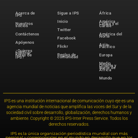
Acerca de
Sigue a IPS
África
IPS
Inicio
América
Nuestros
Latina y el
socios
Caribe
Twitter
Contáctenos
América del
Norte
Facebook
Apóyenos
Asia-
Flickr
Pacífico
¿Quieres
publicar
Reglas de
notas de
Europa
comunidad
IPS?
Medio
Oriente y
Norte de
África
Mundo
IPS es una institución internacional de comunicación cuyo eje es una
agencia mundial de noticias que amplifica las voces del Sur y de la
sociedad civil sobre desarrollo, globalización, derechos humanos y
ambiente. Copyright © 2025 IPS-Inter Press Service. Todos los
derechos reservados.
IPS es la única organización periodística mundial con más
personal y corresponsales en el mundo en desarrollo que en los