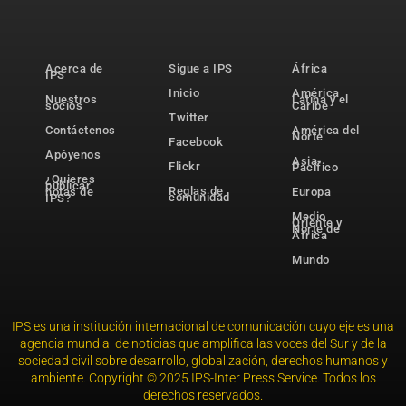
Acerca de
Sigue a IPS
África
IPS
Inicio
América
Nuestros
Latina y el
socios
Caribe
Twitter
Contáctenos
América del
Norte
Facebook
Apóyenos
Asia-
Flickr
Pacífico
¿Quieres
publicar
Reglas de
notas de
Europa
comunidad
IPS?
Medio
Oriente y
Norte de
África
Mundo
IPS es una institución internacional de comunicación cuyo eje es una
agencia mundial de noticias que amplifica las voces del Sur y de la
sociedad civil sobre desarrollo, globalización, derechos humanos y
ambiente. Copyright © 2025 IPS-Inter Press Service. Todos los
derechos reservados.