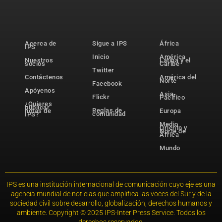
Acerca de
Sigue a IPS
África
IPS
Inicio
América
Nuestros
Latina y el
socios
Caribe
Twitter
Contáctenos
América del
Norte
Facebook
Apóyenos
Asia-
Flickr
Pacífico
¿Quieres
publicar
Reglas de
notas de
Europa
comunidad
IPS?
Medio
Oriente y
Norte de
África
Mundo
IPS es una institución internacional de comunicación cuyo eje es una
agencia mundial de noticias que amplifica las voces del Sur y de la
sociedad civil sobre desarrollo, globalización, derechos humanos y
ambiente. Copyright © 2025 IPS-Inter Press Service. Todos los