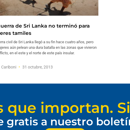
guerra de Sri Lanka no terminó para
eres tamiles
rra civil de Sri Lanka llegó a su fin hace cuatro años, pero
jeres aún pelean una dura batalla en las zonas que vivieron
flicto, en el este y el norte de este país insular.
 Cariboni
31 octubre, 2013
s que importan. Si
e gratis a nuestro bolet