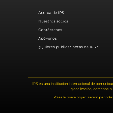
Acerca de IPS
Nuestros socios
Contáctenos
Apóyenos
¿Quieres publicar notas de IPS?
IPS es una institución internacional de comunicac
globalización, derechos 
IPS es la única organización periodí