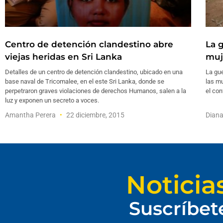
Centro de detención clandestino abre
La 
viejas heridas en Sri Lanka
muj
Detalles de un centro de detención clandestino, ubicado en una
La gue
base naval de Tricomalee, en el este Sri Lanka, donde se
las mu
perpetraron graves violaciones de derechos Humanos, salen a la
el con
luz y exponen un secreto a voces.
Amantha Perera
22 diciembre, 2015
Diana
Noticia
Suscríbet