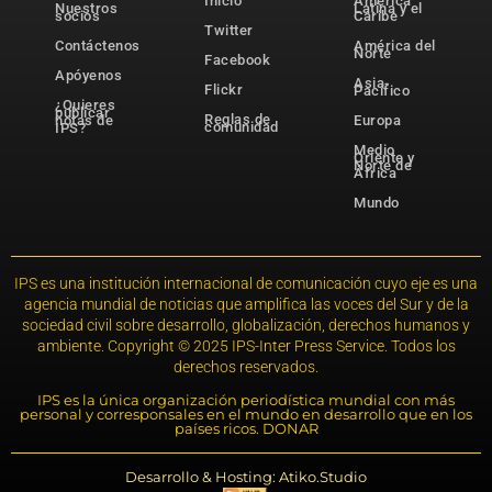
Inicio
América
Nuestros
Latina y el
socios
Caribe
Twitter
Contáctenos
América del
Norte
Facebook
Apóyenos
Asia-
Flickr
Pacífico
¿Quieres
publicar
Reglas de
notas de
Europa
comunidad
IPS?
Medio
Oriente y
Norte de
África
Mundo
IPS es una institución internacional de comunicación cuyo eje es una
agencia mundial de noticias que amplifica las voces del Sur y de la
sociedad civil sobre desarrollo, globalización, derechos humanos y
ambiente. Copyright © 2025 IPS-Inter Press Service. Todos los
derechos reservados.
IPS es la única organización periodística mundial con más
personal y corresponsales en el mundo en desarrollo que en los
países ricos. DONAR
Desarrollo & Hosting: Atiko.Studio