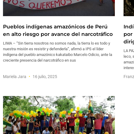
Pueblos indígenas amazónicos de Perú
Ind
en alto riesgo por avance del narcotráfico
por
dir
LIMA – “Sin tierra nosotros no somos nada, la tierra lo es todo y
nuestra misión es resistir y defenderla”, afirmó a IPS el líder
LA PAZ
indígena del pueblo amazónico kakataibo Marcelo Odicio, ante la
leco, 
creciente presencia del narcotráfico en sus
amazó
intere
Mariela Jara
16 julio, 2025
Fran