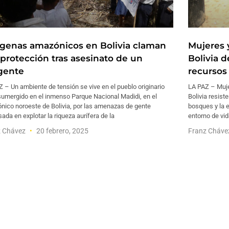
ígenas amazónicos en Bolivia claman
Mujeres 
 protección tras asesinato de un
Bolivia d
igente
recursos
 – Un ambiente de tensión se vive en el pueblo originario
LA PAZ – Muje
sumergido en el inmenso Parque Nacional Madidi, en el
Bolivia resist
nico noroeste de Bolivia, por las amenazas de gente
bosques y la 
sada en explotar la riqueza aurífera de la
entorno de vid
z Chávez
20 febrero, 2025
Franz Cháv