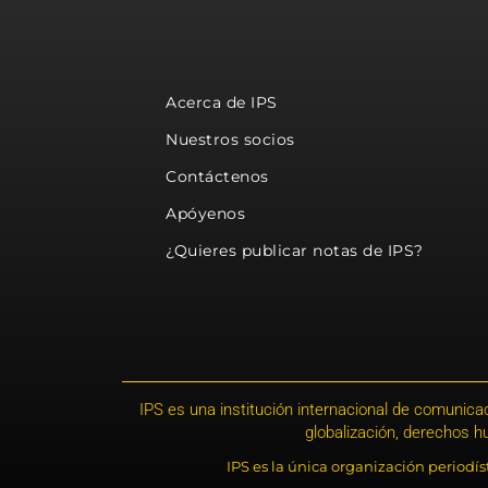
Acerca de IPS
Nuestros socios
Contáctenos
Apóyenos
¿Quieres publicar notas de IPS?
IPS es una institución internacional de comunicac
globalización, derechos 
IPS es la única organización periodí