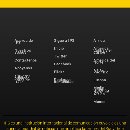
Acerca de
Sigue a IPS
África
IPS
Inicio
América
Nuestros
Latina y el
socios
Caribe
Twitter
Contáctenos
América del
Norte
Facebook
Apóyenos
Asia-
Flickr
Pacífico
¿Quieres
publicar
Reglas de
notas de
Europa
comunidad
IPS?
Medio
Oriente y
Norte de
África
Mundo
IPS es una institución internacional de comunicación cuyo eje es una
agencia mundial de noticias que amplifica las voces del Sur y de la