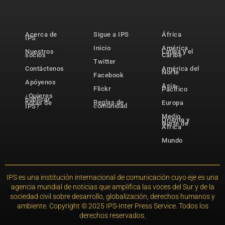
Acerca de
Sigue a IPS
África
IPS
Inicio
América
Nuestros
Latina y el
socios
Caribe
Twitter
Contáctenos
América del
Norte
Facebook
Apóyenos
Asia-
Flickr
Pacífico
¿Quieres
publicar
Reglas de
notas de
Europa
comunidad
IPS?
Medio
Oriente y
Norte de
África
Mundo
IPS es una institución internacional de comunicación cuyo eje es una
agencia mundial de noticias que amplifica las voces del Sur y de la
sociedad civil sobre desarrollo, globalización, derechos humanos y
ambiente. Copyright © 2025 IPS-Inter Press Service. Todos los
derechos reservados.