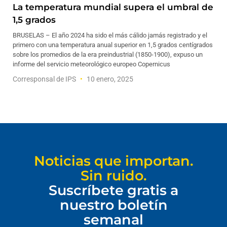
La temperatura mundial supera el umbral de
1,5 grados
BRUSELAS – El año 2024 ha sido el más cálido jamás registrado y el
primero con una temperatura anual superior en 1,5 grados centígrados
sobre los promedios de la era preindustrial (1850-1900), expuso un
informe del servicio meteorológico europeo Copernicus
Corresponsal de IPS
10 enero, 2025
Noticias que importan.
Sin ruido.
Suscríbete gratis a
nuestro boletín
semanal