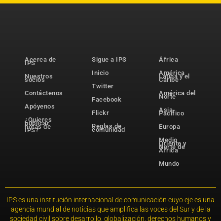
Acerca de
Sigue a IPS
África
IPS
Inicio
América
Nuestros
Latina y el
socios
Caribe
Twitter
Contáctenos
América del
Norte
Facebook
Apóyenos
Asia-
Flickr
Pacífico
¿Quieres
publicar
Reglas de
notas de
Europa
comunidad
IPS?
Medio
Oriente y
Norte de
África
Mundo
IPS es una institución internacional de comunicación cuyo eje es una
agencia mundial de noticias que amplifica las voces del Sur y de la
sociedad civil sobre desarrollo, globalización, derechos humanos y