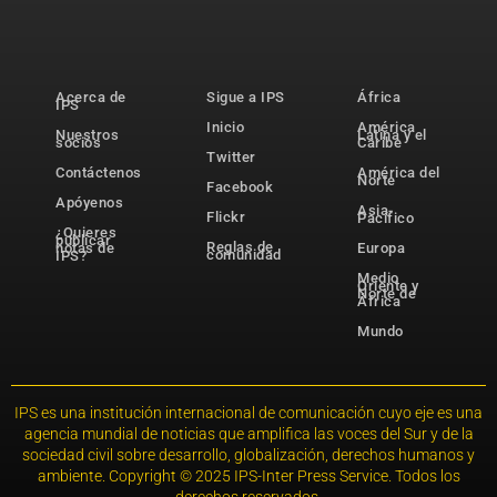
Acerca de
Sigue a IPS
África
IPS
Inicio
América
Nuestros
Latina y el
socios
Caribe
Twitter
Contáctenos
América del
Norte
Facebook
Apóyenos
Asia-
Flickr
Pacífico
¿Quieres
publicar
Reglas de
notas de
Europa
comunidad
IPS?
Medio
Oriente y
Norte de
África
Mundo
IPS es una institución internacional de comunicación cuyo eje es una
agencia mundial de noticias que amplifica las voces del Sur y de la
sociedad civil sobre desarrollo, globalización, derechos humanos y
ambiente. Copyright © 2025 IPS-Inter Press Service. Todos los