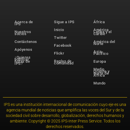
Acerca de
Sigue a IPS
África
IPS
Inicio
América
Nuestros
Latina y el
socios
Caribe
Twitter
Contáctenos
América del
Norte
Facebook
Apóyenos
Asia-
Flickr
Pacífico
¿Quieres
publicar
Reglas de
notas de
Europa
comunidad
IPS?
Medio
Oriente y
Norte de
África
Mundo
IPS es una institución internacional de comunicación cuyo eje es una
agencia mundial de noticias que amplifica las voces del Sur y de la
sociedad civil sobre desarrollo, globalización, derechos humanos y
ambiente. Copyright © 2025 IPS-Inter Press Service. Todos los
derechos reservados.