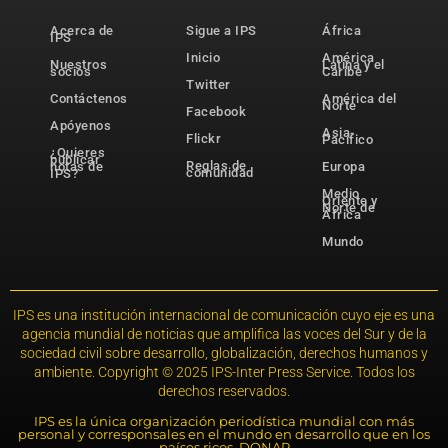
Acerca de
Sigue a IPS
África
IPS
Inicio
América
Nuestros
Latina y el
socios
Caribe
Twitter
Contáctenos
América del
Norte
Facebook
Apóyenos
Asia-
Flickr
Pacífico
¿Quieres
publicar
Reglas de
notas de
Europa
comunidad
IPS?
Medio
Oriente y
Norte de
África
Mundo
IPS es una institución internacional de comunicación cuyo eje es una
agencia mundial de noticias que amplifica las voces del Sur y de la
sociedad civil sobre desarrollo, globalización, derechos humanos y
ambiente. Copyright © 2025 IPS-Inter Press Service. Todos los
derechos reservados.
IPS es la única organización periodística mundial con más
personal y corresponsales en el mundo en desarrollo que en los
países ricos. DONAR