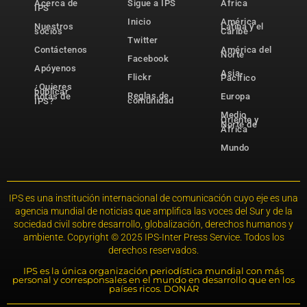
Acerca de
Sigue a IPS
África
IPS
Inicio
América
Nuestros
Latina y el
socios
Caribe
Twitter
Contáctenos
América del
Norte
Facebook
Apóyenos
Asia-
Flickr
Pacífico
¿Quieres
publicar
Reglas de
notas de
Europa
comunidad
IPS?
Medio
Oriente y
Norte de
África
Mundo
IPS es una institución internacional de comunicación cuyo eje es una
agencia mundial de noticias que amplifica las voces del Sur y de la
sociedad civil sobre desarrollo, globalización, derechos humanos y
ambiente. Copyright © 2025 IPS-Inter Press Service. Todos los
derechos reservados.
IPS es la única organización periodística mundial con más
personal y corresponsales en el mundo en desarrollo que en los
países ricos. DONAR