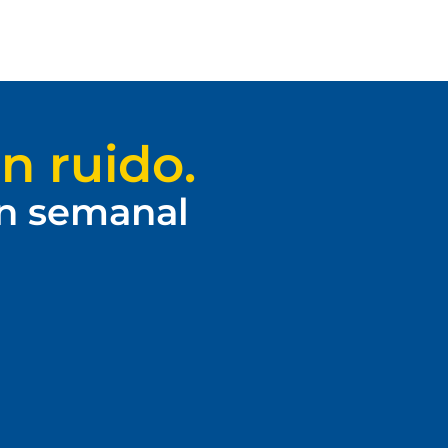
n ruido.
ín semanal