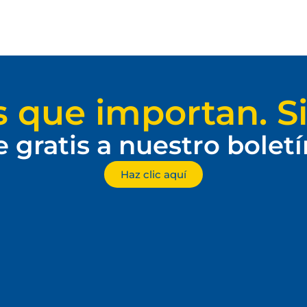
s que importan. Si
e gratis a nuestro bolet
Haz clic aquí