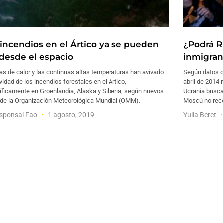
 incendios en el Ártico ya se pueden
¿Podrá R
 desde el espacio
inmigran
as de calor y las continuas altas temperaturas han avivado
Según datos of
ividad de los incendios forestales en el Ártico,
abril de 2014
íficamente en Groenlandia, Alaska y Siberia, según nuevos
Ucrania buscar
 de la Organización Meteorológica Mundial (OMM).
Moscú no reco
esponsal Fao
1 agosto, 2019
Yulia Beret