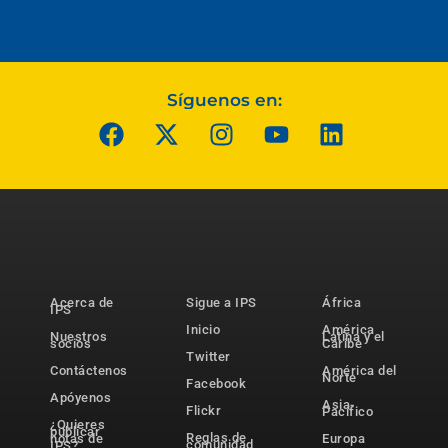
Síguenos en:
Acerca de
Sigue a IPS
África
IPS
Inicio
América
Nuestros
Latina y el
socios
Caribe
Twitter
Contáctenos
América del
Norte
Facebook
Apóyenos
Asia-
Flickr
Pacífico
¿Quieres
publicar
Reglas de
notas de
Europa
comunidad
IPS?