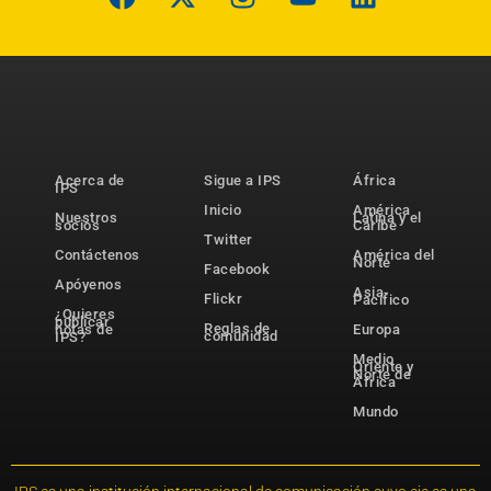
Acerca de
Sigue a IPS
África
IPS
Inicio
América
Nuestros
Latina y el
socios
Caribe
Twitter
Contáctenos
América del
Norte
Facebook
Apóyenos
Asia-
Flickr
Pacífico
¿Quieres
publicar
Reglas de
notas de
Europa
comunidad
IPS?
Medio
Oriente y
Norte de
África
Mundo