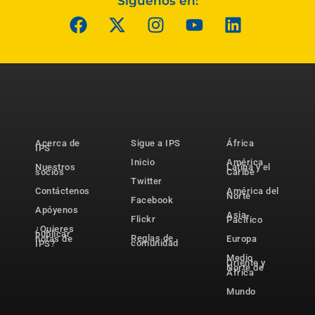
Síguenos en:
Acerca de
Sigue a IPS
África
IPS
Inicio
América
Nuestros
Latina y el
socios
Caribe
Twitter
Contáctenos
América del
Norte
Facebook
Apóyenos
Asia-
Flickr
Pacífico
¿Quieres
publicar
Reglas de
notas de
Europa
comunidad
IPS?
Medio
Oriente y
Norte de
África
Mundo