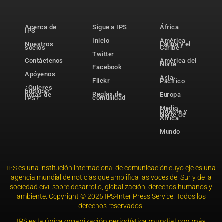
Acerca de
Sigue a IPS
África
IPS
Inicio
América
Nuestros
Latina y el
socios
Caribe
Twitter
Contáctenos
América del
Norte
Facebook
Apóyenos
Asia-
Flickr
Pacífico
¿Quieres
publicar
Reglas de
notas de
Europa
comunidad
IPS?
Medio
Oriente y
Norte de
África
Mundo
IPS es una institución internacional de comunicación cuyo eje es una
agencia mundial de noticias que amplifica las voces del Sur y de la
sociedad civil sobre desarrollo, globalización, derechos humanos y
ambiente. Copyright © 2025 IPS-Inter Press Service. Todos los
derechos reservados.
IPS es la única organización periodística mundial con más