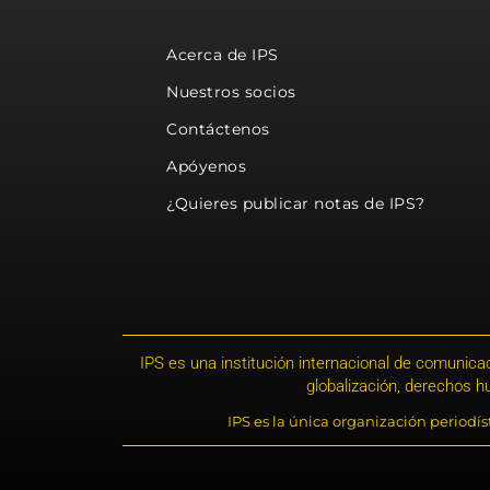
Acerca de IPS
Nuestros socios
Contáctenos
Apóyenos
¿Quieres publicar notas de IPS?
IPS es una institución internacional de comunicac
globalización, derechos 
IPS es la única organización periodí