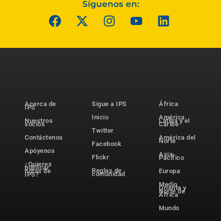
Síguenos en:
Acerca de
Sigue a IPS
África
IPS
Inicio
América
Nuestros
Latina y el
socios
Caribe
Twitter
Contáctenos
América del
Norte
Facebook
Apóyenos
Asia-
Flickr
Pacífico
¿Quieres
publicar
Reglas de
notas de
Europa
comunidad
IPS?
Medio
Oriente y
Norte de
África
Mundo