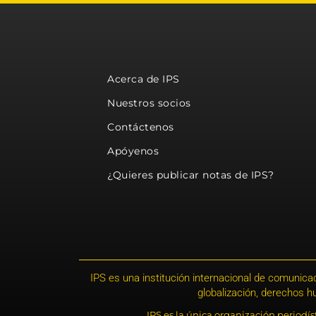
Acerca de IPS
Nuestros socios
Contáctenos
Apóyenos
¿Quieres publicar notas de IPS?
IPS es una institución internacional de comunicac
globalización, derechos 
IPS es la única organización periodí