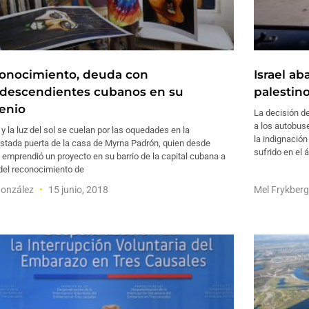
onocimiento, deuda con
Israel a
odescendientes cubanos en su
palestin
enio
La decisión d
a los autobus
e y la luz del sol se cuelan por las oquedades en la
la indignación
stada puerta de la casa de Myrna Padrón, quien desde
sufrido en el 
emprendió un proyecto en su barrio de la capital cubana a
del reconocimiento de
González
15 junio, 2018
Mel Frykber