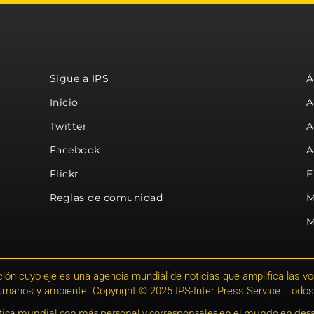
Sigue a IPS
Á
Inicio
A
Twitter
A
Facebook
A
Flickr
E
Reglas de comunidad
M
M
ión cuyo eje es una agencia mundial de noticias que amplifica las voce
humanos y ambiente. Copyright © 2025 IPS-Inter Press Service. Todos
stica mundial con más personal y corresponsales en el mundo en desa