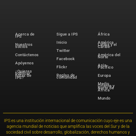
Acerca de
Sigue a IPS
África
IPS
Inicio
América
Nuestros
Latina y el
socios
Caribe
Twitter
Contáctenos
América del
Norte
Facebook
Apóyenos
Asia-
Flickr
Pacífico
¿Quieres
publicar
Reglas de
notas de
Europa
comunidad
IPS?
Medio
Oriente y
Norte de
África
Mundo
IPS es una institución internacional de comunicación cuyo eje es una
agencia mundial de noticias que amplifica las voces del Sur y de la
sociedad civil sobre desarrollo, globalización, derechos humanos y