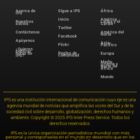
Acerca de
Sigue a IPS
África
IPS
Inicio
América
Nuestros
Latina y el
socios
Caribe
Twitter
Contáctenos
América del
Norte
Facebook
Apóyenos
Asia-
Flickr
Pacífico
¿Quieres
publicar
Reglas de
notas de
Europa
comunidad
IPS?
Medio
Oriente y
Norte de
África
Mundo
IPS es una institución internacional de comunicación cuyo eje es una
agencia mundial de noticias que amplifica las voces del Sur y de la
sociedad civil sobre desarrollo, globalización, derechos humanos y
ambiente. Copyright © 2025 IPS-Inter Press Service. Todos los
derechos reservados.
IPS es la única organización periodística mundial con más
personal y corresponsales en el mundo en desarrollo que en los