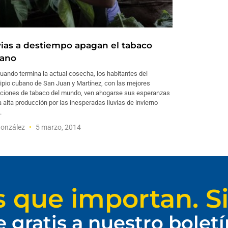
vias a destiempo apagan el tabaco
ano
uando termina la actual cosecha, los habitantes del
ipio cubano de San Juan y Martínez, con las mejores
aciones de tabaco del mundo, ven ahogarse sus esperanzas
 alta producción por las inesperadas lluvias de invierno
l.
González
5 marzo, 2014
s que importan. Si
e gratis a nuestro bolet