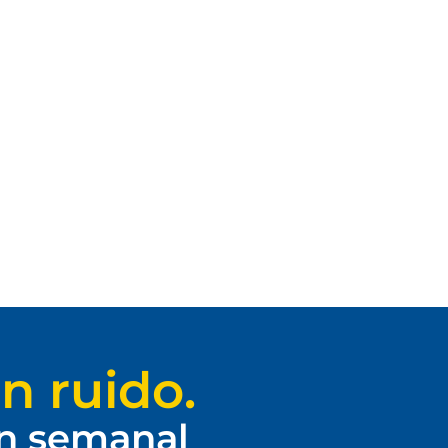
n ruido.
ín semanal