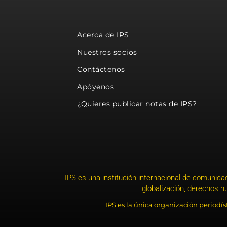
Acerca de IPS
Nuestros socios
Contáctenos
Apóyenos
¿Quieres publicar notas de IPS?
IPS es una institución internacional de comunicac
globalización, derechos 
IPS es la única organización periodí