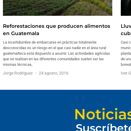
Reforestaciones que producen alimentos
Llu
en Guatemala
cub
La incertidumbre de embarcarse en prácticas totalmente
Casi c
desconocidas es un riesgo en el que casi nadie en el área rural
munic
guatemalteca está dispuesto a asumir. Las actividades agrícolas
plant
que se realizan en las diferentes comunidades suelen ser las
de una
mismas técnicas,
borea
Jorge Rodríguez
24 agosto, 2016
Ivet 
Noticia
Suscríbet