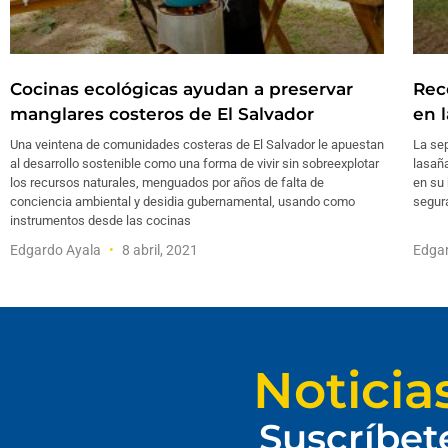
Cocinas ecológicas ayudan a preservar
Rec
manglares costeros de El Salvador
en l
Una veintena de comunidades costeras de El Salvador le apuestan
La sep
al desarrollo sostenible como una forma de vivir sin sobreexplotar
lasaña
los recursos naturales, menguados por años de falta de
en su 
conciencia ambiental y desidia gubernamental, usando como
segura
instrumentos desde las cocinas
Edgardo Ayala
8 abril, 2021
Edga
Noticia
Suscríbet