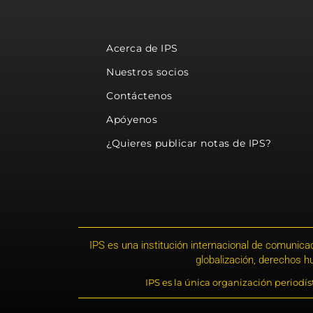
Acerca de IPS
Nuestros socios
Contáctenos
Apóyenos
¿Quieres publicar notas de IPS?
IPS es una institución internacional de comunicac
globalización, derechos 
IPS es la única organización periodí