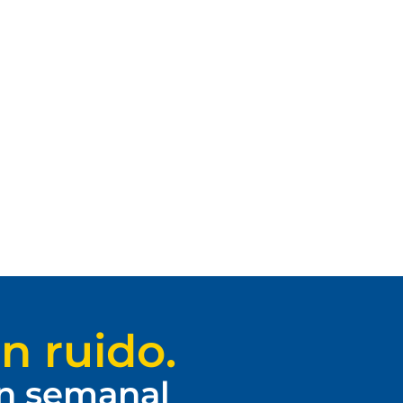
n ruido.
ín semanal