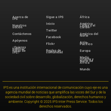
Acerca de
Sigue a IPS
África
IPS
Inicio
América
Nuestros
Latina y el
socios
Caribe
Twitter
Contáctenos
América del
Norte
Facebook
Apóyenos
Asia-
Flickr
Pacífico
¿Quieres
publicar
Reglas de
notas de
Europa
comunidad
IPS?
Medio
Oriente y
Norte de
África
Mundo
IPS es una institución internacional de comunicación cuyo eje es una
agencia mundial de noticias que amplifica las voces del Sur y de la
sociedad civil sobre desarrollo, globalización, derechos humanos y
ambiente. Copyright © 2025 IPS-Inter Press Service. Todos los
derechos reservados.