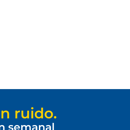
n ruido.
ín semanal