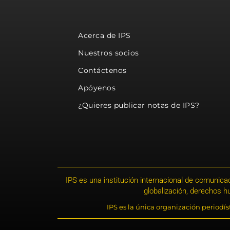
Acerca de IPS
Nuestros socios
Contáctenos
Apóyenos
¿Quieres publicar notas de IPS?
IPS es una institución internacional de comunicac
globalización, derechos 
IPS es la única organización periodí