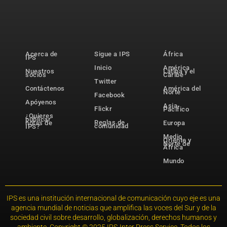
Acerca de
Sigue a IPS
África
IPS
Inicio
América
Nuestros
Latina y el
socios
Caribe
Twitter
Contáctenos
América del
Norte
Facebook
Apóyenos
Asia-
Flickr
Pacífico
¿Quieres
publicar
Reglas de
notas de
Europa
comunidad
IPS?
Medio
Oriente y
Norte de
África
Mundo
IPS es una institución internacional de comunicación cuyo eje es una
agencia mundial de noticias que amplifica las voces del Sur y de la
sociedad civil sobre desarrollo, globalización, derechos humanos y