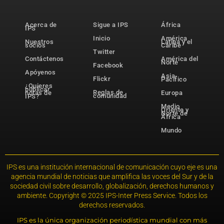
Acerca de
Sigue a IPS
África
IPS
Inicio
América
Nuestros
Latina y el
socios
Caribe
Twitter
Contáctenos
América del
Norte
Facebook
Apóyenos
Asia-
Flickr
Pacífico
¿Quieres
publicar
Reglas de
notas de
Europa
comunidad
IPS?
Medio
Oriente y
Norte de
África
Mundo
IPS es una institución internacional de comunicación cuyo eje es una
agencia mundial de noticias que amplifica las voces del Sur y de la
sociedad civil sobre desarrollo, globalización, derechos humanos y
ambiente. Copyright © 2025 IPS-Inter Press Service. Todos los
derechos reservados.
IPS es la única organización periodística mundial con más