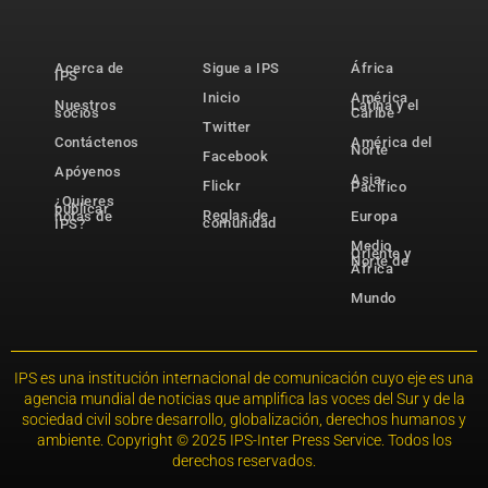
Acerca de
Sigue a IPS
África
IPS
Inicio
América
Nuestros
Latina y el
socios
Caribe
Twitter
Contáctenos
América del
Norte
Facebook
Apóyenos
Asia-
Flickr
Pacífico
¿Quieres
publicar
Reglas de
notas de
Europa
comunidad
IPS?
Medio
Oriente y
Norte de
África
Mundo
IPS es una institución internacional de comunicación cuyo eje es una
agencia mundial de noticias que amplifica las voces del Sur y de la
sociedad civil sobre desarrollo, globalización, derechos humanos y
ambiente. Copyright © 2025 IPS-Inter Press Service. Todos los
derechos reservados.