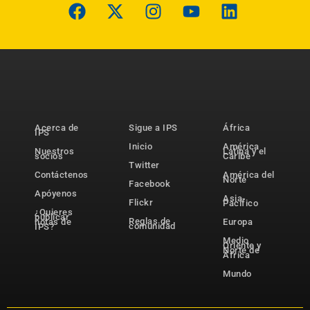
Acerca de
Sigue a IPS
África
IPS
Inicio
América
Nuestros
Latina y el
socios
Caribe
Twitter
Contáctenos
América del
Norte
Facebook
Apóyenos
Asia-
Flickr
Pacífico
¿Quieres
publicar
Reglas de
notas de
Europa
comunidad
IPS?
Medio
Oriente y
Norte de
África
Mundo