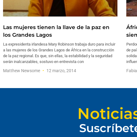
Las mujeres tienen la llave de la paz en
Áfr
los Grandes Lagos
sie
La expresidenta irlandesa Mary Robinson trabaja duro para incluir
Perdo
a las mujeres de los Grandes Lagos de África en la construcción
de paí
de la paz regional. Es que, sin ellas, la estabilidad y la seguridad
solida
serán inalcanzables, sostuvo en entrevista con
influe
Matthew Newsome
12 marzo, 2014
Fabia
Noticia
Suscríbet