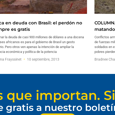
ica en deuda con Brasil: el perdón no
COLUMNA:
mpre es gratis
matando 
nar la deuda de casi 900 millones de dólares a una docena
Conflictos arm
ses africanos es para el gobierno de Brasil un gesto
de fuerzas mil
rio. Pero otros ven apenas la intención de ampliar la
soldados en el
ncia económica y política de la potencia
pobres pierden
na Frayssinet
10 septiembre, 2013
Bradnee Ch
s que importan. Si
e gratis a nuestro bolet