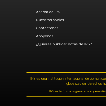
Acerca de IPS
Nuestros socios
Contáctenos
Apóyenos
¿Quieres publicar notas de IPS?
IPS es una institución internacional de comunicac
globalización, derechos 
IPS es la única organización periodí