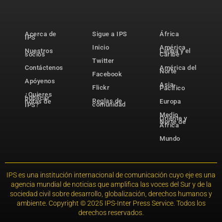
Acerca de
Sigue a IPS
África
IPS
Inicio
América
Nuestros
Latina y el
socios
Caribe
Twitter
Contáctenos
América del
Norte
Facebook
Apóyenos
Asia-
Flickr
Pacífico
¿Quieres
publicar
Reglas de
notas de
Europa
comunidad
IPS?
Medio
Oriente y
Norte de
África
Mundo
IPS es una institución internacional de comunicación cuyo eje es una
agencia mundial de noticias que amplifica las voces del Sur y de la
sociedad civil sobre desarrollo, globalización, derechos humanos y
ambiente. Copyright © 2025 IPS-Inter Press Service. Todos los
derechos reservados.