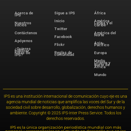
Acerca de
Sigue a IPS
África
IPS
Inicio
América
Nuestros
Latina y el
socios
Caribe
Twitter
Contáctenos
América del
Norte
Facebook
Apóyenos
Asia-
Flickr
Pacífico
¿Quieres
publicar
Reglas de
notas de
Europa
comunidad
IPS?
Medio
Oriente y
Norte de
África
Mundo
IPS es una institución internacional de comunicación cuyo eje es una
agencia mundial de noticias que amplifica las voces del Sur y de la
sociedad civil sobre desarrollo, globalización, derechos humanos y
ambiente. Copyright © 2025 IPS-Inter Press Service. Todos los
derechos reservados.
IPS es la única organización periodística mundial con más