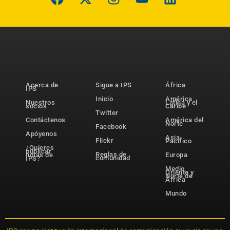
Acerca de
Sigue a IPS
África
IPS
Inicio
América
Nuestros
Latina y el
socios
Caribe
Twitter
Contáctenos
América del
Norte
Facebook
Apóyenos
Asia-
Flickr
Pacífico
¿Quieres
publicar
Reglas de
notas de
Europa
comunidad
IPS?
Medio
Oriente y
Norte de
África
Mundo