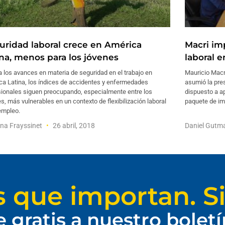
uridad laboral crece en América
Macri im
ina, menos para los jóvenes
laboral 
 los avances en materia de seguridad en el trabajo en
Mauricio Macr
ca Latina, los índices de accidentes y enfermedades
asumió la pre
sionales siguen preocupando, especialmente entre los
dispuesto a a
s, más vulnerables en un contexto de flexibilización laboral
paquete de im
empleo.
na Frayssinet
26 abril, 2018
Daniel Gut
s que importan. Si
e gratis a nuestro bolet