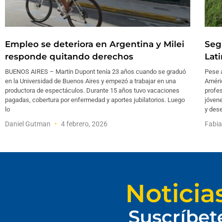
Empleo se deteriora en Argentina y Milei
Seg
responde quitando derechos
Lat
BUENOS AIRES – Martín Dupont tenía 23 años cuando se graduó
Pese a
en la Universidad de Buenos Aires y empezó a trabajar en una
Améri
productora de espectáculos. Durante 15 años tuvo vacaciones
profe
pagadas, cobertura por enfermedad y aportes jubilatorios. Luego
jóvene
lo
y des
Daniel Gutman
4 febrero, 2026
Fabia
Noticia
Suscríbet