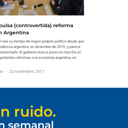
pulsa (controvertida) reforma
en Argentina
i vive su tiempo de mayor poderío político desde que
sidencia argentina, en diciembre de 2015, y parece
provecharlo. El gobierno busca poner en marcha un
portantes reformas a la economía argentina, en
man
22 noviembre, 2017
n ruido.
ín semanal