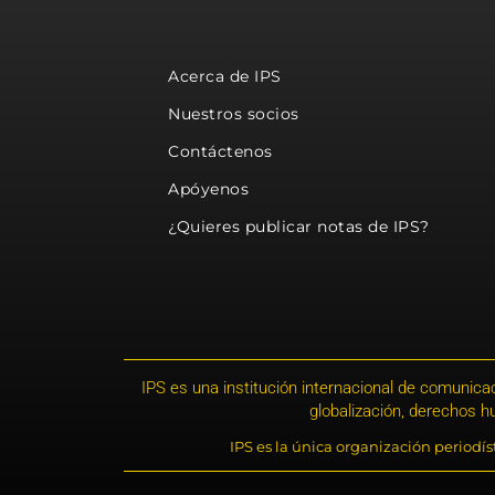
Acerca de IPS
Nuestros socios
Contáctenos
Apóyenos
¿Quieres publicar notas de IPS?
IPS es una institución internacional de comunicac
globalización, derechos 
IPS es la única organización periodí