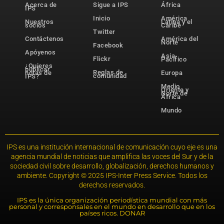
Acerca de
Sigue a IPS
África
IPS
Inicio
América
Nuestros
Latina y el
socios
Caribe
Twitter
Contáctenos
América del
Norte
Facebook
Apóyenos
Asia-
Flickr
Pacífico
¿Quieres
publicar
Reglas de
notas de
Europa
comunidad
IPS?
Medio
Oriente y
Norte de
África
Mundo
IPS es una institución internacional de comunicación cuyo eje es una
agencia mundial de noticias que amplifica las voces del Sur y de la
sociedad civil sobre desarrollo, globalización, derechos humanos y
ambiente. Copyright © 2025 IPS-Inter Press Service. Todos los
derechos reservados.
IPS es la única organización periodística mundial con más
personal y corresponsales en el mundo en desarrollo que en los
países ricos. DONAR