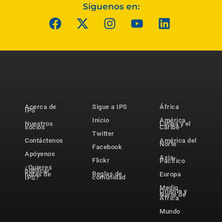
Síguenos en:
Acerca de
Sigue a IPS
África
IPS
Inicio
América
Nuestros
Latina y el
socios
Caribe
Twitter
Contáctenos
América del
Norte
Facebook
Apóyenos
Asia-
Flickr
Pacífico
¿Quieres
publicar
Reglas de
notas de
Europa
comunidad
IPS?
Medio
Oriente y
Norte de
África
Mundo